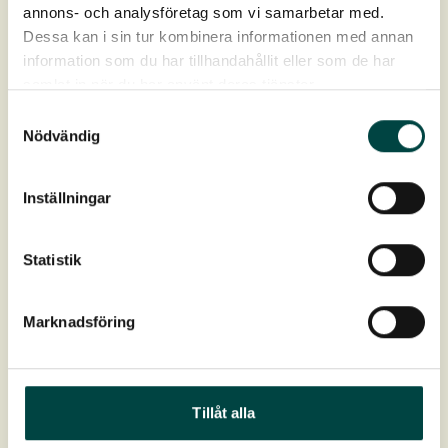
annons- och analysföretag som vi samarbetar med.
Dessa kan i sin tur kombinera informationen med annan
Artikkelnr
1-11044
information som du har tillhandahållit eller som de har
samlat in när du har använt deras tjänster.
Mål
120 × 40 cm
Samtyckesval
Nödvändig
Vekt leveransefuktig
10-15 kg
Inställningar
Antall pluggplanter
18 stk pr matte
Statistik
Last ned
Marknadsföring
Produktdatablad
Drift og skjøtselsanvisning
Tillåt alla