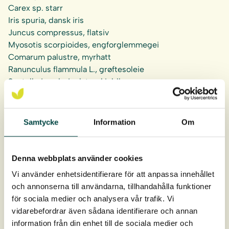
Carex sp.
starr
Iris spuria
, dansk iris
Juncus compressus
, flatsiv
Myosotis scorpioides
, engforglemmegei
Comarum palustre
, myrhatt
Ranunculus flammula L.
, grøftesoleie
Scutellaria galericulata
, skjoldbærer
Montering
: Monteres i sumpsonen med en vanndybde
på 0–20 cm
Samtycke
Information
Om
Denna webbplats använder cookies
Vi använder enhetsidentifierare för att anpassa innehållet
och annonserna till användarna, tillhandahålla funktioner
för sociala medier och analysera vår trafik. Vi
vidarebefordrar även sådana identifierare och annan
information från din enhet till de sociala medier och
Produktdata