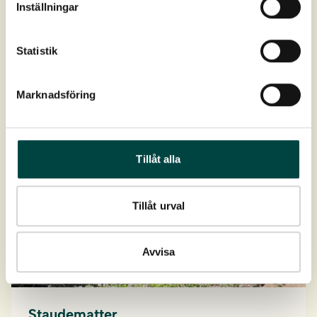
Inställningar
Anlegg blomstrende enger med stedegne engplanter.
Statistik
Marknadsföring
Tillåt alla
Tillåt urval
Avvisa
Staudematter