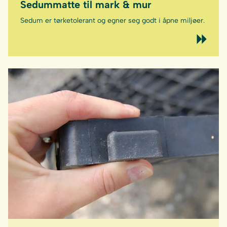
Sedummatte til mark & mur
Sedum er tørketolerant og egner seg godt i åpne miljøer.