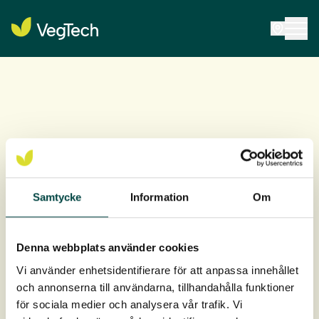
Påmelding
Vil du få med deg det siste fra VegTech? Abonner på
Samtycke
Information
Om
vårt nyhetsbrev og få inspirasjon, produktnyheter,
invitasjoner til webinarer og praktiske tips rett i
innboksen din.
Denna webbplats använder cookies
Vi sender ut nyhetsbrevet noen ganger i året.
Vi använder enhetsidentifierare för att anpassa innehållet
och annonserna till användarna, tillhandahålla funktioner
Fyll inn opplysningene dine for å melde deg på. Du kan
för sociala medier och analysera vår trafik. Vi
når som helst avslutte abonnementet.