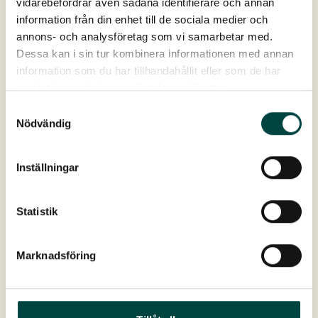
vidarebefordrar även sådana identifierare och annan
Navn og etternavn
Firma
information från din enhet till de sociala medier och
annons- och analysföretag som vi samarbetar med.
Dessa kan i sin tur kombinera informationen med annan
E-post
information som du har tillhandahållit eller som de har
samlat in när du har använt deras tjänster.
Samtyckesval
Nödvändig
Inställningar
Statistik
Marknadsföring