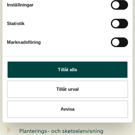
Inställningar
Farge:
Vit
Statistik
Blomstring:
Juni-augusti
Marknadsföring
Høyde:
50-150 cm
Utbredelser:
Hela Sverige
Tillåt alla
Vokseplass:
Fuktzon, Sumpzon
Tillåt urval
Last ned
Avvisa
Produktdatablad
Planterings- och skøtselanvisning