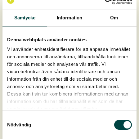
Anbefalt plantetetthet:
3-5 st Maxipluggplanter per kvm.
Samtycke
Information
Om
Rotklump er 9 × 9 cm dyp og 12 cm dyp, rotvolum ca 1
liter.
Denna webbplats använder cookies
Levering: April–oktober
Vi använder enhetsidentifierare för att anpassa innehållet
och annonserna till användarna, tillhandahålla funktioner
för sociala medier och analysera vår trafik. Vi
vidarebefordrar även sådana identifierare och annan
information från din enhet till de sociala medier och
annons- och analysföretag som vi samarbetar med.
Dessa kan i sin tur kombinera informationen med annan
information som du har tillhandahållit eller som de har
samlat in när du har använt deras tjänster.
Produktdata
Samtyckesval
Nödvändig
Art nr:
2-10818