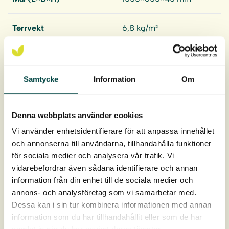
Tørrvekt
6,8 kg/m²
Vannmettet vekt
39 kg/m²
Samtycke
Information
Om
Tetthet
170 kg/m³
Vannholdende evne
32 l/m²
Denna webbplats använder cookies
Vi använder enhetsidentifierare för att anpassa innehållet
och annonserna till användarna, tillhandahålla funktioner
Levering
3 m²/fpk
för sociala medier och analysera vår trafik. Vi
Last ned
vidarebefordrar även sådana identifierare och annan
information från din enhet till de sociala medier och
annons- och analysföretag som vi samarbetar med.
Produktdatablad
Dessa kan i sin tur kombinera informationen med annan
information som du har tillhandahållit eller som de har