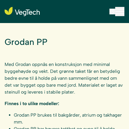
Grodan PP
Med Grodan oppnås en konstruksjon med minimal
byggehøyde og vekt. Det grønne taket får en betydelig
bedre evne til å holde på vann sammenlignet med om
det var bygget opp bare med jord. Materialet er laget av
steinull og leveres i stabile plater.
Finnes i to ulike modeller:
Grodan PP brukes til bakgårder, atrium og takhager
mm.
Grodan PP har høyere tetthet og evne til å holde