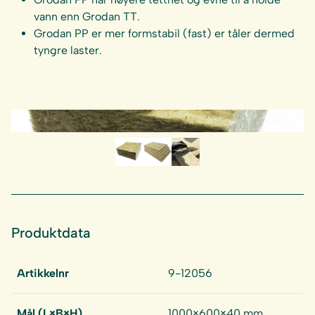
vann enn Grodan TT.
Grodan PP er mer formstabil (fast) er tåler dermed
tyngre laster.
Produktdata
Artikkelnr
9-12056
Mål (L×B×H)
1000×600×40 mm