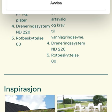
plater,
biokull
Avvisa
avhengig
Grodan
av
PP 1-2
artsvalg
plater
og krav
Dreneringssystem
til
ND 220
vannlagringsevne.
Rotbeskyttelse
Dreneringssystem
80
ND 220
Rotbeskyttelse
80
Inspirasjon