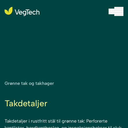
Grønne tak og takhager
Takdetaljer
Takdetaljer i rustfritt stål til grønne tak: Perforerte
kantlister, bordkantbeslag, og inspeksjonsbokser til sluk.