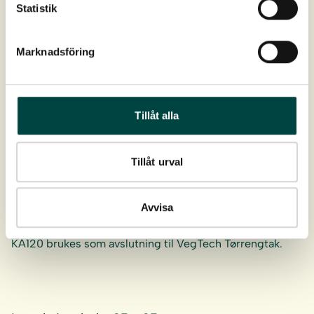
Statistik
takvegetasjon. Den gir en tydelig avslutning og god
erosjonsbeskyttelse. Kantavslutningen er utformet slik
at…
Marknadsföring
Tillåt alla
Kantlist KA50EK
Brukes på VegTech sedumtak som avslutningslist.
Tillåt urval
Avvisa
Kantlist KA120
KA120 brukes som avslutning til VegTech Tørrengtak.