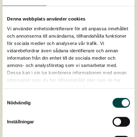
VegTechs grønne taksystemer
Denna webbplats använder cookies
Fotplate v/ takrenne
Vi använder enhetsidentifierare för att anpassa innehållet
Bordkantbeslag fungerer som dryppkant for vannet som
och annonserna till användarna, tillhandahålla funktioner
renner av takflaten og forhindrer at vannet drypper på
för sociala medier och analysera vår trafik. Vi
fasaden.
vidarebefordrar även sådana identifierare och annan
information från din enhet till de sociala medier och
annons- och analysföretag som vi samarbetar med.
Dessa kan i sin tur kombinera informationen med annan
information som du har tillhandahållit eller som de har
Kantlist KA50
samlat in när du har använt deras tjänster.
KA50 brukes till sedumtak.
Samtyckesval
Nödvändig
Inställningar
KA50 svart
NYHET! Kantavslutning brukes som avslutning for