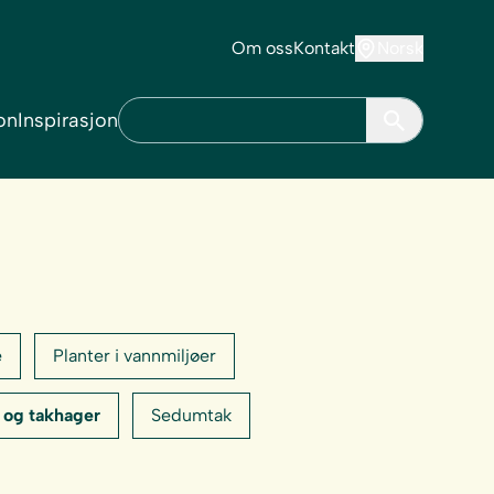
Om oss
Kontakt
Norsk
on
Inspirasjon
e
Planter i vannmiljøer
 og takhager
Sedumtak