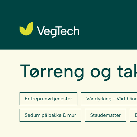
Tørreng og ta
Entreprenørtjenester
Vår dyrking - Vårt hån
Sedum på bakke & mur
Staudematter