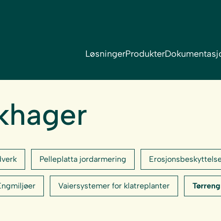
Løsninger
Produkter
Dokumentasj
khager
dverk
Pelleplatta jordarmering
Erosjonsbeskyttels
Engmiljøer
Vaiersystemer for klatreplanter
Tørreng