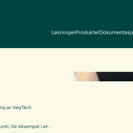
Løsninger
Produkter
Dokumentasj
ring av VegTech
nkt, for eksempel i en