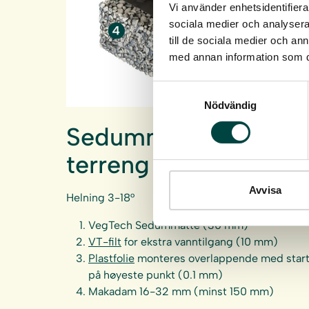
Vi använder enhetsidentifierar
sociala medier och analysera 
till de sociala medier och a
med annan information som du 
Samtyckesval
Nödvändig
Sedummatter i
terreng
Avvisa
Helning 3-18°
VegTech Sedummatte (30 mm)
VT-filt
for ekstra vanntilgang (10 mm)
Plastfolie
monteres overlappende med star
på høyeste punkt (0.1 mm)
Makadam 16-32 mm (minst 150 mm)