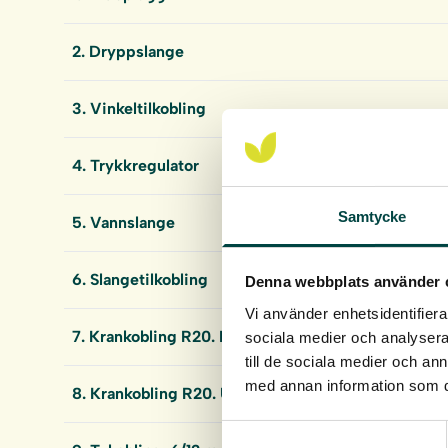
2. Dryppslange
3. Vinkeltilkobling
4. Trykkregulator
Samtycke
5. Vannslange
6. Slangetilkobling
Denna webbplats använder 
Vi använder enhetsidentifierar
7. Krankobling R20. Innvendige gjenger
sociala medier och analysera 
till de sociala medier och a
med annan information som du 
8. Krankobling R20. Utvendige gjenger
Samtyckesval