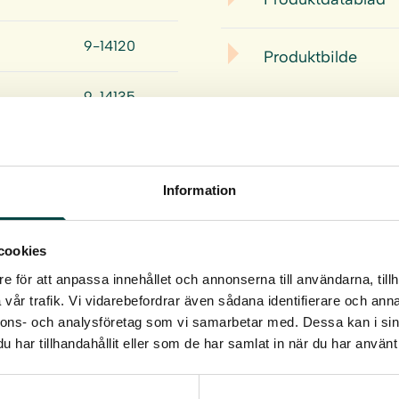
9-14120
Produktbilde
9-14135
9-14122
Information
9-14132
9-14133
cookies
e för att anpassa innehållet och annonserna till användarna, tillh
9-14125
vår trafik. Vi vidarebefordrar även sådana identifierare och anna
nnons- och analysföretag som vi samarbetar med. Dessa kan i sin
har tillhandahållit eller som de har samlat in när du har använt 
9-14124