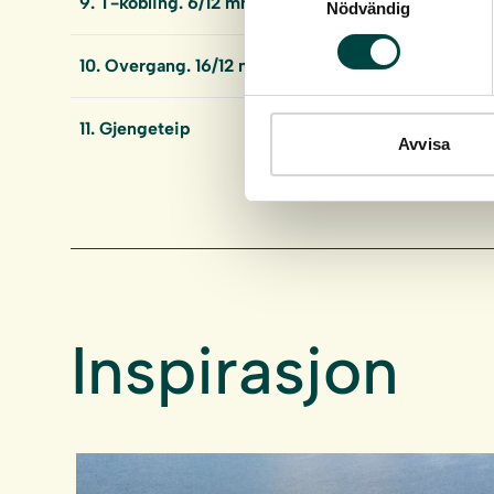
9. T-kobling. 6/12 mm
Nödvändig
10. Overgang. 16/12 mm
11. Gjengeteip
Avvisa
Inspirasjon