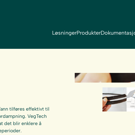
Løsninger
Produkter
Dokumentasj
g
n tilføres effektivt til
 fordampning. VegTech
 det blir enklere å
eperioder.