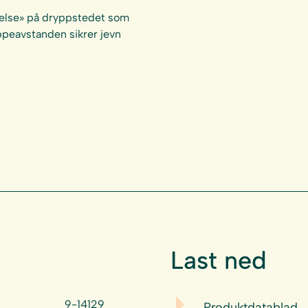
telse» på dryppstedet som
yppeavstanden sikrer jevn
Last ned
9-14129
Produktdatablad