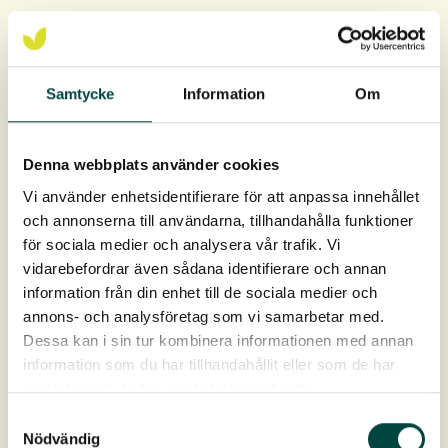
Anbefalt plantetetthet:
15-20 pluggplanter per kvm
5-10 pluggplanter per kvm ved kombinasjon med
Samtycke
Information
Om
frøsåing
Urpluggeplantene leveres i hele brett à 40 stk.
Denna webbplats använder cookies
Pluggene er 9 cm dype og 4 cm i diameter, ca 93 cm³ i
Vi använder enhetsidentifierare för att anpassa innehållet
rotvolum.
och annonserna till användarna, tillhandahålla funktioner
för sociala medier och analysera vår trafik. Vi
Levering: April-oktober
vidarebefordrar även sådana identifierare och annan
information från din enhet till de sociala medier och
annons- och analysföretag som vi samarbetar med.
Dessa kan i sin tur kombinera informationen med annan
information som du har tillhandahållit eller som de har
samlat in när du har använt deras tjänster.
Samtyckesval
Nödvändig