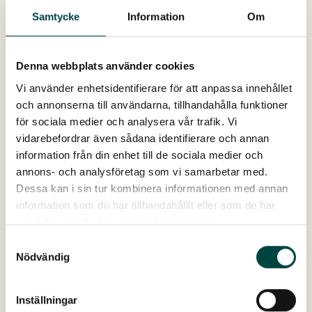
8-10 st pluggplantor per kvm.
Samtycke
Information
Om
Pluggplantene leveres i hele brett à 40 stk.
Rotklumpen er 9 cm dyp og 4 cm i diameter, rotvolum
Denna webbplats använder cookies
93 cm³.
Vi använder enhetsidentifierare för att anpassa innehållet
och annonserna till användarna, tillhandahålla funktioner
Levering: April–oktober
för sociala medier och analysera vår trafik. Vi
vidarebefordrar även sådana identifierare och annan
information från din enhet till de sociala medier och
annons- och analysföretag som vi samarbetar med.
Dessa kan i sin tur kombinera informationen med annan
information som du har tillhandahållit eller som de har
samlat in när du har använt deras tjänster.
Samtyckesval
Produktdata
Nödvändig
Art nr:
2-10159
Inställningar