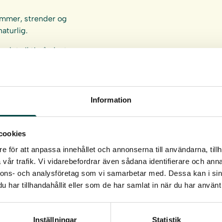
dammer, strender og
aturlig.
r det viktig å plante
øyde. Se
anvisninger »
Information
cookies
e för att anpassa innehållet och annonserna till användarna, tillh
um 93 cm³.
vår trafik. Vi vidarebefordrar även sådana identifierare och anna
nnons- och analysföretag som vi samarbetar med. Dessa kan i sin
har tillhandahållit eller som de har samlat in när du har använt 
Inställningar
Statistik