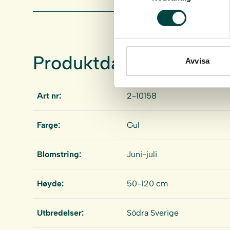
Produktdata
Avvisa
Art nr:
2-10158
Farge:
Gul
Blomstring:
Juni-juli
Høyde:
50-120 cm
Utbredelser:
Södra Sverige