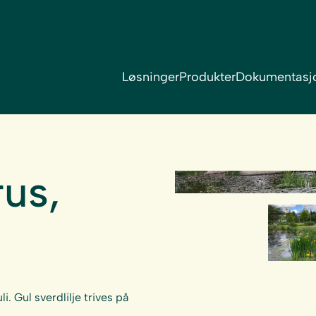
Løsninger
Produkter
Dokumentasj
rus,
i. Gul sverdlilje trives på