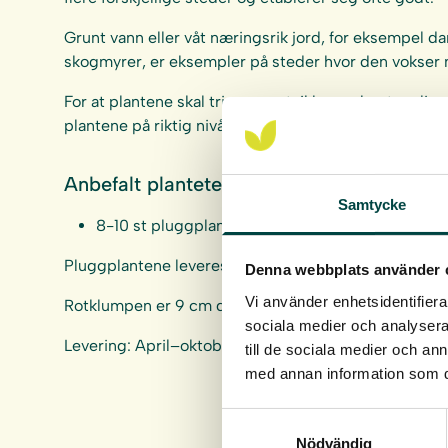
Grunt vann eller våt næringsrik jord, for eksempel 
skogmyrer, er eksempler på steder hvor den vokser n
For at plantene skal trives og utvikle seg best mulig e
plantene på riktig nivå i forhold til vannets middelh
Anbefalt plantetetthet:
Samtycke
8-10 st pluggplantor per kvm.
Pluggplantene leveres i hele brett à 40 stk.
Denna webbplats använder 
Vi använder enhetsidentifierar
Rotklumpen er 9 cm dyp og 4 cm i diameter, rotvol
sociala medier och analysera 
Levering: April–oktober
till de sociala medier och a
med annan information som du 
Samtyckesval
Nödvändig