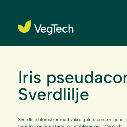
Iris pseudaco
Sverdlilje
Sverdlilje blomstrer med vakre gule blomster i juni-jul
flere forskjellige steder og etablerer seg ofte godt.