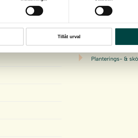
Last ned
Tillåt urval
Planterings- & skö