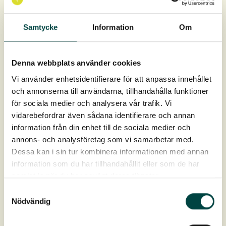
15-20 pluggplanter per kvm
5-10 pluggplanter per kvm ved kombinasjon med
Samtycke
Information
Om
frøsåing
Urpluggeplantene leveres i hele brett à 40 stk.
Denna webbplats använder cookies
Pluggene er 9 cm dype og 4 cm i diameter, ca 93 cm³ i
Vi använder enhetsidentifierare för att anpassa innehållet
rotvolum.
och annonserna till användarna, tillhandahålla funktioner
för sociala medier och analysera vår trafik. Vi
Levering: April-oktober
vidarebefordrar även sådana identifierare och annan
information från din enhet till de sociala medier och
annons- och analysföretag som vi samarbetar med.
Dessa kan i sin tur kombinera informationen med annan
information som du har tillhandahållit eller som de har
samlat in när du har använt deras tjänster.
Samtyckesval
Nödvändig
Produktdata