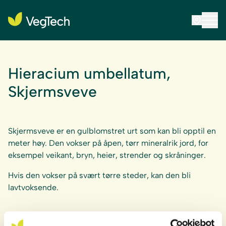
Hieracium umbellatum,
Skjermsveve
Skjermsveve er en gulblomstret urt som kan bli opptil en
meter høy. Den vokser på åpen, tørr mineralrik jord, for
eksempel veikant, bryn, heier, strender og skråninger.
Hvis den vokser på svært tørre steder, kan den bli
lavtvoksende.
Anbefalt plantetetthet: