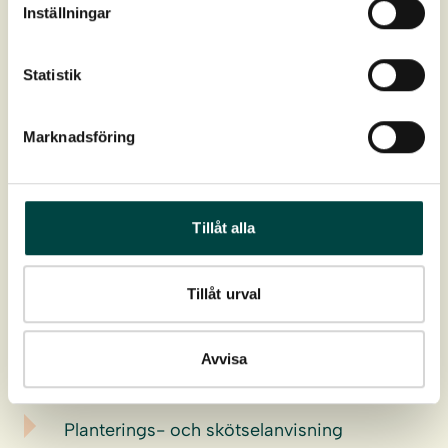
Inställningar
Art nr:
2-10148
Statistik
Farge:
Gul
Marknadsföring
Blomstring:
Juli-september
Høyde:
10-100 cm
Tillåt alla
Utbredelser:
Hela Sverige
Tillåt urval
Vokseplass:
Torr till frisk mark
Avvisa
Last ned
Planterings- och skötselanvisning