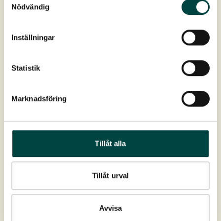
Nödvändig
Produktdata
Inställningar
Art nr:
2-10130
Statistik
Farge:
Gulrød og rødbrun
Marknadsföring
Blomstring:
Mai-juli
Høyde:
20-50 cm
Tillåt alla
Utbredelser:
Hele Norge, ikke i fjellene
Tillåt urval
Vokseplass:
Fuktzon
Avvisa
Last ned