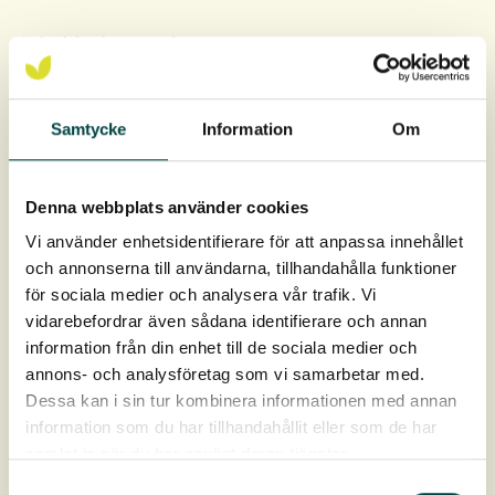
Anbefalt plantetetthet:
15-20 pluggplanter per kvm
5-10 pluggplanter per kvm ved kombinasjon med
Samtycke
Information
Om
frøsåing
Urpluggeplantene leveres i hele brett à 40 stk.
Denna webbplats använder cookies
Pluggene er 9 cm dype og 4 cm i diameter, ca 93 cm³ i
Vi använder enhetsidentifierare för att anpassa innehållet
rotvolum.
och annonserna till användarna, tillhandahålla funktioner
för sociala medier och analysera vår trafik. Vi
Levering: April-oktober
vidarebefordrar även sådana identifierare och annan
information från din enhet till de sociala medier och
annons- och analysföretag som vi samarbetar med.
Dessa kan i sin tur kombinera informationen med annan
information som du har tillhandahållit eller som de har
samlat in när du har använt deras tjänster.
Samtyckesval