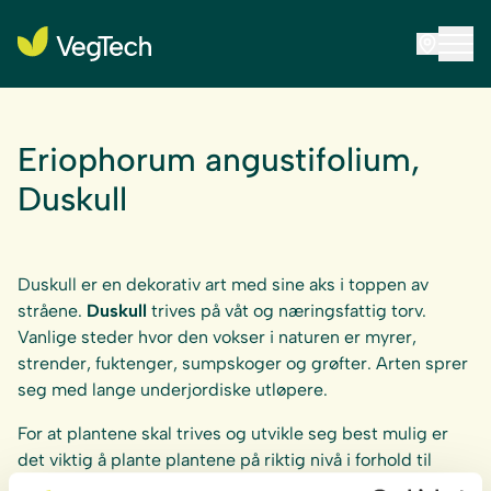
Eriophorum angustifolium,
Duskull
Duskull er en dekorativ art med sine aks i toppen av
stråene.
Duskull
trives på våt og næringsfattig torv.
Vanlige steder hvor den vokser i naturen er myrer,
strender, fuktenger, sumpskoger og grøfter. Arten sprer
seg med lange underjordiske utløpere.
For at plantene skal trives og utvikle seg best mulig er
det viktig å plante plantene på riktig nivå i forhold til
vannets middelhøyde. Se
anvisninger »