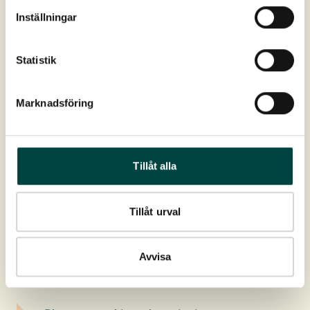
Produktdata
Inställningar
Art nr:
2-10109
Statistik
Farge:
Hvite frøstander, grønne blader
Marknadsföring
Blomstring:
April-juli
Høyde:
20-60 cm
Tillåt alla
Utbredelser:
Hele Norge
Tillåt urval
Vokseplass:
Fugt- og Sumpområde
Avvisa
Last ned