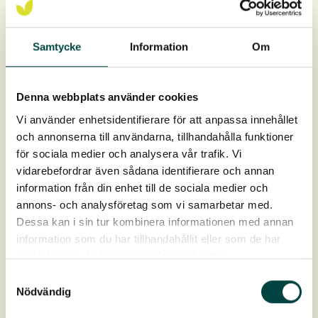
Anbefalt plantetetthet:
Samtycke
Information
Om
8-10 st pluggplantor per kvm.
Pluggplantene leveres i hele brett à 40 stk.
Denna webbplats använder cookies
Vi använder enhetsidentifierare för att anpassa innehållet
Rotklumpen er 9 cm dyp og 4 cm i diameter, rotvolum
och annonserna till användarna, tillhandahålla funktioner
93 cm³.
för sociala medier och analysera vår trafik. Vi
Levering: April–oktober
vidarebefordrar även sådana identifierare och annan
information från din enhet till de sociala medier och
annons- och analysföretag som vi samarbetar med.
Dessa kan i sin tur kombinera informationen med annan
information som du har tillhandahållit eller som de har
samlat in när du har använt deras tjänster.
Samtyckesval
Nödvändig