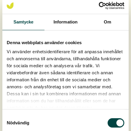
Anbefalt plantetetthet:
Samtycke
Information
Om
3-5 st Maxipluggplanter per kvm.
Rotklump er 9 × 9 cm dyp og 12 cm dyp, rotvolum ca 1
Denna webbplats använder cookies
liter.
Vi använder enhetsidentifierare för att anpassa innehållet
Levering: April–oktober
och annonserna till användarna, tillhandahålla funktioner
för sociala medier och analysera vår trafik. Vi
vidarebefordrar även sådana identifierare och annan
information från din enhet till de sociala medier och
annons- och analysföretag som vi samarbetar med.
Dessa kan i sin tur kombinera informationen med annan
information som du har tillhandahållit eller som de har
samlat in när du har använt deras tjänster.
Samtyckesval
Produktdata
Nödvändig