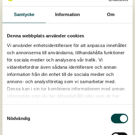
Anbefalt plantetetthet:
Samtycke
Information
Om
8-10 st pluggplantor per kvm.
Pluggplantene leveres i hele brett à 40 stk.
Denna webbplats använder cookies
Rotklumpen er 9 cm dyp og 4 cm i diameter, rotvolum
Vi använder enhetsidentifierare för att anpassa innehållet
93 cm³.
och annonserna till användarna, tillhandahålla funktioner
för sociala medier och analysera vår trafik. Vi
Levering: April–oktober
vidarebefordrar även sådana identifierare och annan
information från din enhet till de sociala medier och
annons- och analysföretag som vi samarbetar med.
Dessa kan i sin tur kombinera informationen med annan
information som du har tillhandahållit eller som de har
samlat in när du har använt deras tjänster.
Samtyckesval
Nödvändig
Produktdata