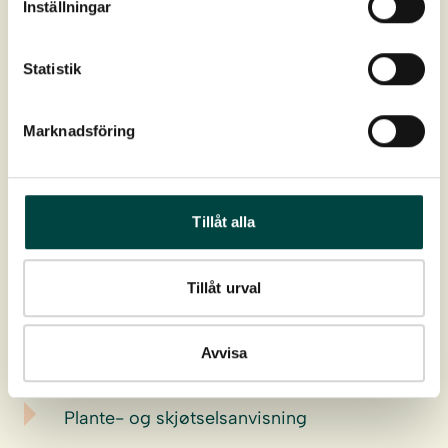
Inställningar
Art nr:
2-10072
Statistik
Farge:
Blågrønn
Marknadsföring
Blomstring:
Mai-juli
Høyde:
15-50 cm
Tillåt alla
Utbredelser:
Hele Norge
Tillåt urval
Vokseplass:
Fugtzon
Last ned
Avvisa
Plante- og skjøtselsanvisning