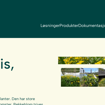
Løsninger
Produkter
Dokumentasj
is,
anter. Den har store
omster. Bekkeblom trives