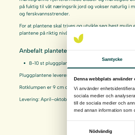
på fuktig til våt næringsrik jord og vokser naturlig i
og ferskvannsstrender.
For at plantene skal trives og utvikle seg best mulig e
plantene på riktig nivå i forhold til vannets middelh
Anbefalt plantetetthet:
Samtycke
8-10 st pluggplantor per kvm.
Pluggplantene leveres i hele brett à 40 stk.
Denna webbplats använder 
Rotklumpen er 9 cm dyp og 4 cm i diameter, rotvol
Vi använder enhetsidentifierar
sociala medier och analysera 
Levering: April–oktober
till de sociala medier och a
med annan information som du 
Samtyckesval
Nödvändig