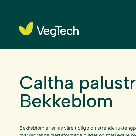
Caltha palustr
Bekkeblom
Bekkeblom er en av våre tidligblomstrende fuktengpl
mørkegrønne hjerteformede blader og mørkegule bl