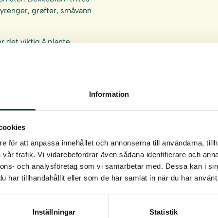
 myrenger, grøfter, småvann
r det viktig å plante
øyde. Se
anvisninger »
Information
cookies
um 93 cm³.
e för att anpassa innehållet och annonserna till användarna, tillh
vår trafik. Vi vidarebefordrar även sådana identifierare och anna
nnons- och analysföretag som vi samarbetar med. Dessa kan i sin
har tillhandahållit eller som de har samlat in när du har använt 
Inställningar
Statistik