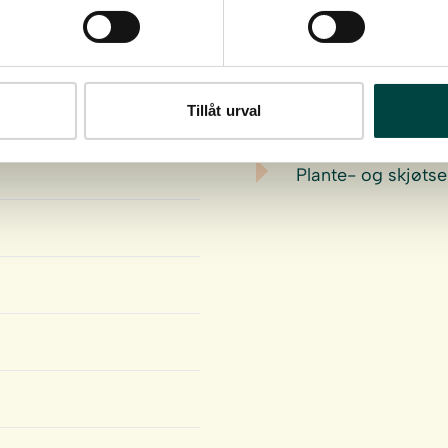
Last ned
Tillåt urval
Plante- og skjøtse