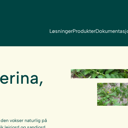
Løsninger
Produkter
Dokumentasj
erina,
den vokser naturlig på
k leirjord og sandjord.