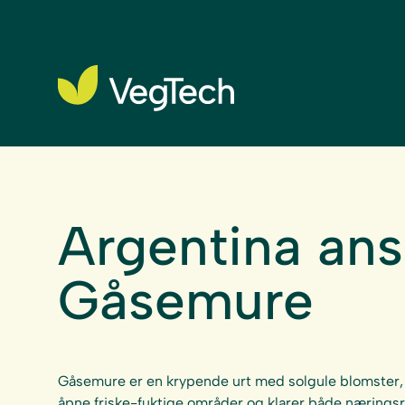
Argentina ans
Gåsemure
Gåsemure er en krypende urt med solgule blomster, 
åpne friske-fuktige områder og klarer både næringsri