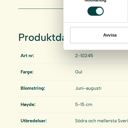
Produktdata
Avvisa
Art nr:
2-10245
Farge:
Gul
Blomstring:
Juni-augusti
Høyde:
5-15 cm
Utbredelser:
Södra och mellersta Sver