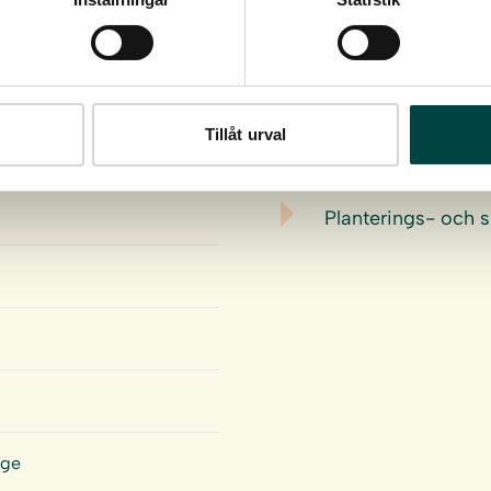
Last ned
Tillåt urval
Planterings- och 
ige