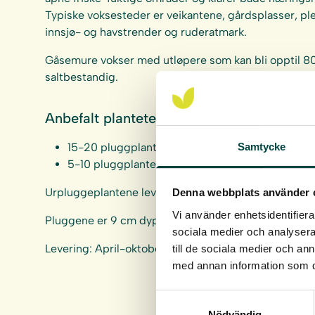
Typiske voksesteder er veikantene, gårdsplasser, ple
innsjø- og havstrender og ruderatmark.
Gåsemure vokser med utløpere som kan bli opptil 8
saltbestandig.
Anbefalt plantetetthet:
Samtycke
15-20 pluggplanter per kvm
5-10 pluggplanter per kvm ved kombinasjon med
Urpluggeplantene leveres i hele brett à 40 stk.
Denna webbplats använder 
Vi använder enhetsidentifierar
Pluggene er 9 cm dype og 4 cm i diameter, ca 93 cm
sociala medier och analysera 
Levering: April-oktober
till de sociala medier och a
med annan information som du 
Samtyckesval
Nödvändig