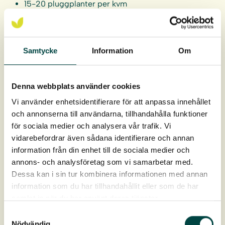
15-20 pluggplanter per kvm
5-10 pluggplanter per kvm ved kombinasjon med
frøsåing
Urpluggeplantene leveres i hele brett à 40 stk.
Samtycke
Information
Om
Pluggene er 9 cm dype og 4 cm i diameter, ca 93 cm³ i
rotvolum.
Denna webbplats använder cookies
Levering: April-oktober
Vi använder enhetsidentifierare för att anpassa innehållet
och annonserna till användarna, tillhandahålla funktioner
för sociala medier och analysera vår trafik. Vi
vidarebefordrar även sådana identifierare och annan
information från din enhet till de sociala medier och
annons- och analysföretag som vi samarbetar med.
Dessa kan i sin tur kombinera informationen med annan
information som du har tillhandahållit eller som de har
samlat in när du har använt deras tjänster.
Samtyckesval
Nödvändig